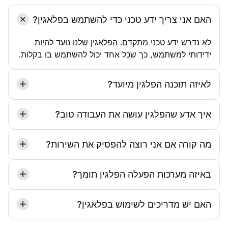
האם אני צריך ידע טכני כדי להשתמש בפלאגין?
לא נדרש ידע טכני מתקדם. הפלאגין שלנו נועד להיות
ידידותי למשתמש, כך שכל אחד יכול להשתמש בו בקלות.
לאיזה תוכנה הפלגין מיועד?
הפלאגין מיועד לשימוש, נכון לעכשיו רק לפרמייר פרו.
איך אדע שהפלגין עושה את העבודה טוב?
כאשר אתה נרשם, תקבל דקות חינם שיאפשרו לך
להתרשם מהפלאגין ולוודא שהוא עונה על הציפיות שלך.
מה קורה אם אני רוצה להפסיק את השירות?
אין התחייבות לשירות, ואתה יכול להפסיק את השימוש
בכל עת שתרצה, ללא כל מגבלה.
באיזה מערכות הפעלה הפלגין תומך?
הפלאגין תומך במערכות ההפעלה ווינדוס ומאק.
האם יש מדריכים לשימוש בפלאגין?
כן, אנו מציעים מדריכים מקוונים כדי לעזור לך להתחיל.